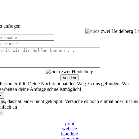
zt anfragen
senden
ission erfüllt! Deine Nachricht hat den Weg zu uns gefunden. Wir
earbeiten deine Anfrage schnellstmöglich!
×
ps, das hat leider nicht geklappt! Versuche es noch einmal oder ruf uns
infach an!
×
print
website
branding
fotografie