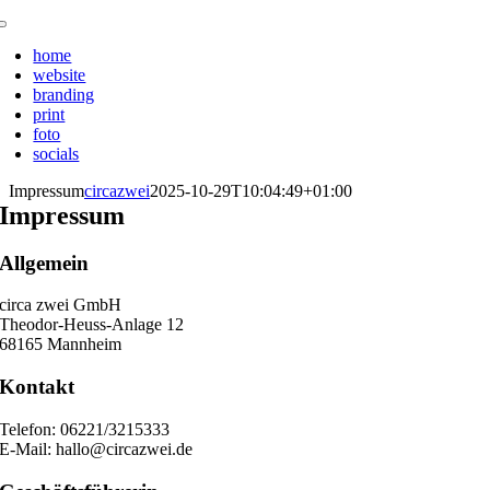
Zum
Toggle
Inhalt
Navigation
home
springen
website
branding
print
foto
socials
Impressum
circazwei
2025-10-29T10:04:49+01:00
Impressum
Allgemein
circa zwei GmbH
Theodor-Heuss-Anlage 12
68165 Mannheim
Kontakt
Telefon: 06221/3215333
E-Mail: hallo@circazwei.de